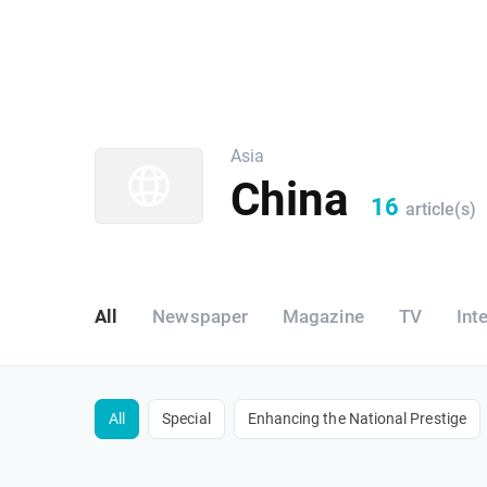
Asia
China
16
article(s)
All
Newspaper
Magazine
TV
Int
All
Special
​Enhancing the National Prestige​