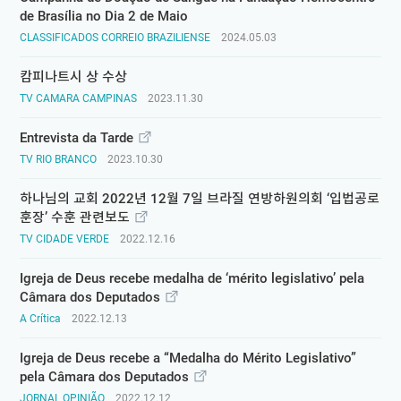
de Brasília no Dia 2 de Maio
CLASSIFICADOS CORREIO BRAZILIENSE
2024.05.03
캄피나트시 상 수상
TV CAMARA CAMPINAS
2023.11.30
Entrevista da Tarde
TV RIO BRANCO
2023.10.30
하나님의 교회 2022년 12월 7일 브라질 연방하원의회 ‘입법공로
훈장’ 수훈 관련보도
TV CIDADE VERDE
2022.12.16
Igreja de Deus recebe medalha de ‘mérito legislativo’ pela
Câmara dos Deputados
A Crítica
2022.12.13
Igreja de Deus recebe a “Medalha do Mérito Legislativo”
pela Câmara dos Deputados
JORNAL OPINIÃO
2022.12.12