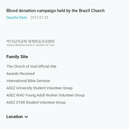
Blood donation campaign held by the Brazil Church
Gaucho Daily
2012.01.23
하
나
님
Family Site
의
The Church of God Official Site
교
Awards Received
회
International Bible Seminar
로
ASEZ University Student Volunteer Group
고
ASEZ WAO Young Adult Worker Volunteer Group
ASEZ STAR Student Volunteer Group
Location