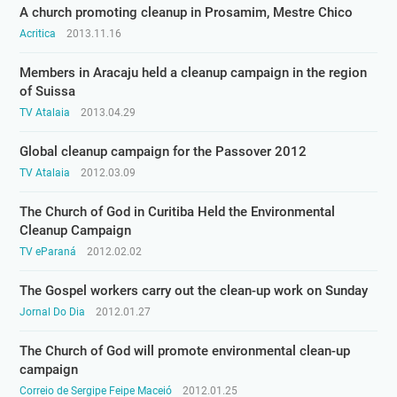
A church promoting cleanup in Prosamim, Mestre Chico
Acritica
2013.11.16
Members in Aracaju held a cleanup campaign in the region
of Suissa
TV Atalaia
2013.04.29
Global cleanup campaign for the Passover 2012
TV Atalaia
2012.03.09
The Church of God in Curitiba Held the Environmental
Cleanup Campaign
TV eParaná
2012.02.02
The Gospel workers carry out the clean-up work on Sunday
Jornal Do Dia
2012.01.27
The Church of God will promote environmental clean-up
campaign
Correio de Sergipe Feipe Maceió
2012.01.25