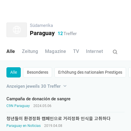
​Südamerika
Paraguay
12
Treffer
Alle
Zeitung
​Magazine
TV
Internet
Alle
Besonderes
​Erhöhung des nationalen Prestiges​
Anzeigen jeweils 30 Treffer
Campaña de donación de sangre
C9N Paraguay
2024.05.06
청년들이 환경정화 캠페인으로 거리정화 인식을 고취하다
Paraguay en Noticias
2019.04.08