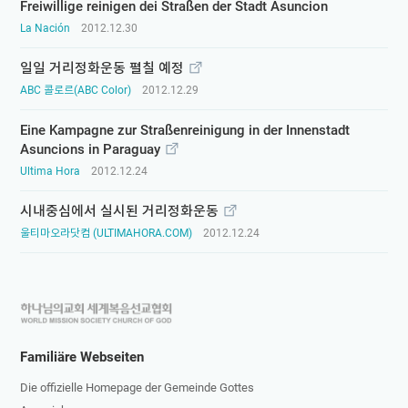
Freiwillige reinigen dei Straßen der Stadt Asuncion
La Nación
2012.12.30
일일 거리정화운동 펼칠 예정
ABC 콜로르(ABC Color)
2012.12.29
Eine Kampagne zur Straßenreinigung in der Innenstadt
Asuncions in Paraguay
Ultima Hora
2012.12.24
시내중심에서 실시된 거리정화운동
울티마오라닷컴 (ULTIMAHORA.COM)
2012.12.24
하
나
님
Familiäre Webseiten
의
Die offizielle Homepage der Gemeinde Gottes
교