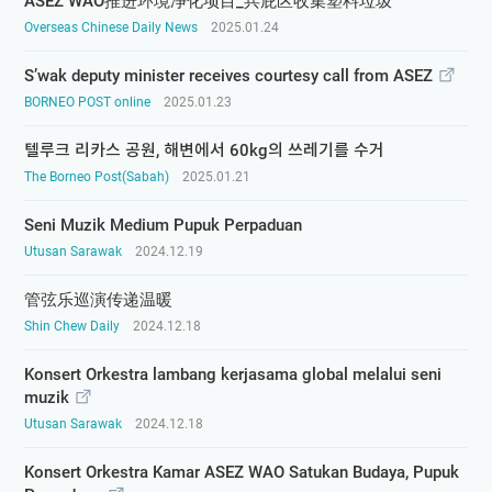
ASEZ WAO推进环境净化项目_兵庇区收集塑料垃圾
Overseas Chinese Daily News
2025.01.24
S’wak deputy minister receives courtesy call from ASEZ
BORNEO POST online
2025.01.23
텔루크 리카스 공원, 해변에서 60kg의 쓰레기를 수거
The Borneo Post(Sabah)
2025.01.21
Seni Muzik Medium Pupuk Perpaduan
Utusan Sarawak
2024.12.19
管弦乐巡演传递温暖
Shin Chew Daily
2024.12.18
Konsert Orkestra lambang kerjasama global melalui seni
muzik
Utusan Sarawak
2024.12.18
Konsert Orkestra Kamar ASEZ WAO Satukan Budaya, Pupuk