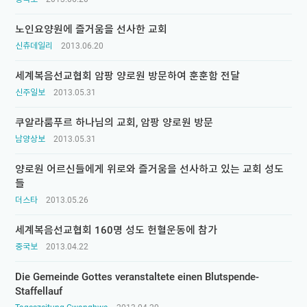
노인요양원에 즐거움을 선사한 교회
신츄데일리
2013.06.20
세계복음선교협회 암팡 양로원 방문하여 훈훈함 전달
신주일보
2013.05.31
쿠알라룸푸르 하나님의 교회, 암팡 양로원 방문
남양상보
2013.05.31
양로원 어르신들에게 위로와 즐거움을 선사하고 있는 교회 성도
들
더스타
2013.05.26
세계복음선교협회 160명 성도 헌혈운동에 참가
중국보
2013.04.22
Die Gemeinde Gottes veranstaltete einen Blutspende-
Staffellauf