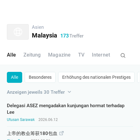
​Asien
Malaysia
173
Treffer
Alle
Zeitung
​Magazine
TV
Internet
Alle
Besonderes
​Erhöhung des nationalen Prestiges​
Anzeigen jeweils 30 Treffer
Delegasi ASEZ mengadakan kunjungan hormat terhadap
Lee
Utusan Sarawak
2026.06.12
上帝的教会筹获180包血