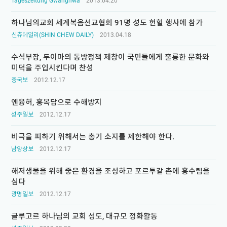
Tageszeitung Gwanghwa
2013.04.20
하나님의교회 세계복음선교협회 91명 성도 헌혈 행사에 참가
신츄데일리(SHIN CHEW DAILY)
2013.04.18
수석부장, 두이마의 동방정책 제창이 국민들에게 훌륭한 문화와
미덕을 주입시킨다며 찬성
중국보
2012.12.17
옌융허, 홍목담으로 수해방지
성주일보
2012.12.17
비극을 피하기 위해서는 총기 소지를 제한해야 한다.
남양상보
2012.12.17
해저생물을 위해 좋은 환경을 조성하고 포르투갈 촌에 홍수림을
심다
광명일보
2012.12.17
글루고르 하나님의 교회 성도, 대규모 정화활동