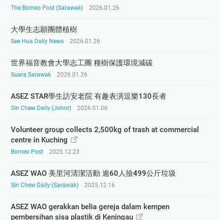
The Borneo Post (Sarawak)
2026.01.26
大學生志願團體植樹
See Hua Daily News
2026.01.26
世界福音教會大學志工團 種樹保護環境減碳
Suara Sarawak
2026.01.26
ASEZ STAR學生訪安老院 有趣表演逗樂130長者
Sin Chew Daily (Johor)
2026.01.06
Volunteer group collects 2,500kg of trash at commercial
centre in Kuching
Borneo Post
2025.12.23
ASEZ WAO 美里河清潔活動 逾60人撿499公斤垃圾
Sin Chew Daily (Sarawak)
2025.12.16
ASEZ WAO gerakkan belia gereja dalam kempen
pembersihan sisa plastik di Keningau