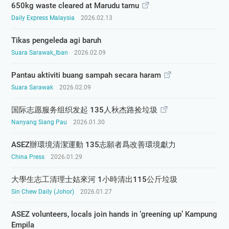
650kg waste cleared at Marudu tamu
Daily Express Malaysia
2026.02.13
Tikas pengeleda agi baruh
Suara Sarawak_Iban
2026.02.09
Pantau aktiviti buang sampah secara haram
Suara Sarawak
2026.02.09
国际志愿服务组织发起 135人秋杰路捡垃圾
Nanyang Siang Pau
2026.01.30
ASEZ辦環境清潔運動 135志願者爲改善環境獻力
China Press
2026.01.29
大學生志工清理士姑來河 1小時清出115公斤垃圾
Sin Chew Daily (Johor)
2026.01.27
ASEZ volunteers, locals join hands in ‘greening up’ Kampung
Empila