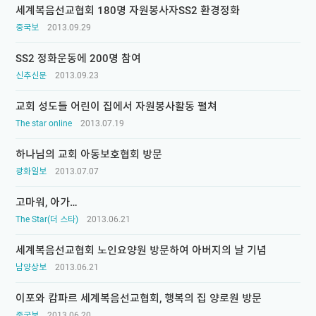
세계복음선교협회 180명 자원봉사자SS2 환경정화
중국보
2013.09.29
SS2 정화운동에 200명 참여
신추신문
2013.09.23
교회 성도들 어린이 집에서 자원봉사활동 펼쳐
The star online
2013.07.19
하나님의 교회 아동보호협회 방문
광화일보
2013.07.07
고마워, 아가…
The Star(더 스타)
2013.06.21
세계복음선교협회 노인요양원 방문하여 아버지의 날 기념
남양상보
2013.06.21
이포와 캄파르 세계복음선교협회, 행복의 집 양로원 방문
중국보
2013.06.20