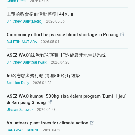
China Press
2026.05.06
上帝的教會捐血活動籌獲144包血
Sin Chew Daily(Metro)
2026.05.05
Community effort helps ease blood shortage in Penang
BULETIN MUTIARA
2026.05.04
ASEZ WAO“綠色地球”項目 打造健康陸地生態系統
Sin Chew Daily(Sarawak)
2026.04.28
50名志願者齊行動 清理500公斤垃圾
See Hua Daily
2026.04.28
ASEZ WAO kumpul 500kg sisa dalam program ‘Bumi Hijau’
di Kampung Sinong
Utusan Sarawak
2026.04.28
Volunteers plant trees for climate action
SARAWAK TRIBUNE
2026.04.28