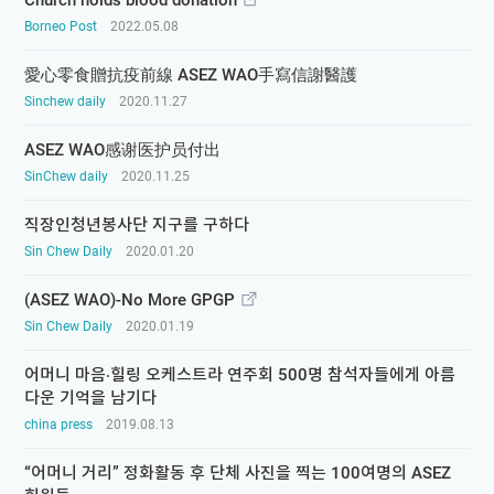
Church holds blood donation
Borneo Post
2022.05.08
愛心零食贈抗疫前線 ASEZ WAO手寫信謝醫護
Sinchew daily
2020.11.27
ASEZ WAO感谢医护员付出
SinChew daily
2020.11.25
직장인청년봉사단 지구를 구하다
Sin Chew Daily
2020.01.20
(ASEZ WAO)-No More GPGP
Sin Chew Daily
2020.01.19
어머니 마음‧힐링 오케스트라 연주회 500명 참석자들에게 아름
다운 기억을 남기다
china press
2019.08.13
“어머니 거리” 정화활동 후 단체 사진을 찍는 100여명의 ASEZ