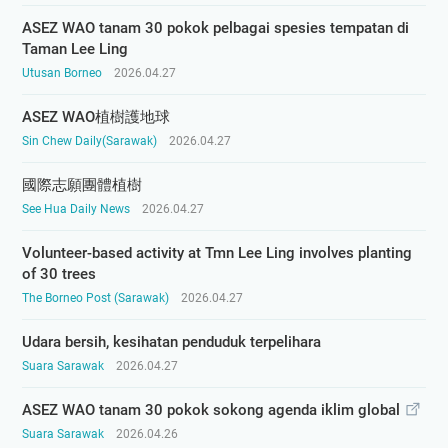
ASEZ WAO tanam 30 pokok pelbagai spesies tempatan di
Taman Lee Ling
Utusan Borneo
2026.04.27
ASEZ WAO植樹護地球
Sin Chew Daily(Sarawak)
2026.04.27
國際志願團體植樹
See Hua Daily News
2026.04.27
Volunteer-based activity at Tmn Lee Ling involves planting
of 30 trees
The Borneo Post (Sarawak)
2026.04.27
Udara bersih, kesihatan penduduk terpelihara
Suara Sarawak
2026.04.27
ASEZ WAO tanam 30 pokok sokong agenda iklim global
Suara Sarawak
2026.04.26