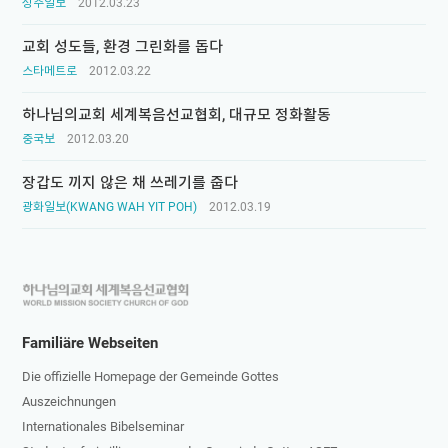
성주일보
2012.03.23
교회 성도들, 환경 그린화를 돕다
스타메트로
2012.03.22
하나님의교회 세계복음선교협회, 대규모 정화활동
중국보
2012.03.20
장갑도 끼지 않은 채 쓰레기를 줍다
광화일보(KWANG WAH YIT POH)
2012.03.19
하
나
님
Familiäre Webseiten
의
Die offizielle Homepage der Gemeinde Gottes
교
Auszeichnungen
회
Internationales Bibelseminar
로