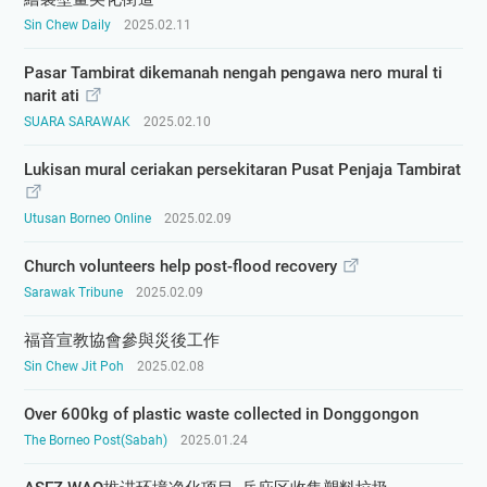
Sin Chew Daily
2025.02.11
Pasar Tambirat dikemanah nengah pengawa nero mural ti
narit ati
SUARA SARAWAK
2025.02.10
Lukisan mural ceriakan persekitaran Pusat Penjaja Tambirat
Utusan Borneo Online
2025.02.09
Church volunteers help post-flood recovery
Sarawak Tribune
2025.02.09
福音宣教協會參與災後工作
Sin Chew Jit Poh
2025.02.08
Over 600kg of plastic waste collected in Donggongon
The Borneo Post(Sabah)
2025.01.24