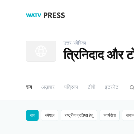
Press
WATV
उत्तर अमेरिका
त्रिनिदाद और ट
सब
अख़बार
​पत्रिका
​टीवी​
इंटरनेट
सब
​स्पेशल​
​राष्ट्रीय प्रतिष्ठा हेतु​
​स्वयंसेवा
​समाज