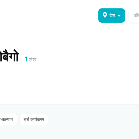
देश
ोबैगो
1
लेख
-कल्याण​
चर्च कार्यक्रम