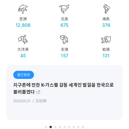
​亚洲
​北美
​南美
12,808
675
376
大洋洲
非洲
欧洲
45
157
131
월간중앙
지구촌에 전한 K-가스펠 감동 세계인 발걸음 한국으로
불러들였다
2025.05.21
互联网