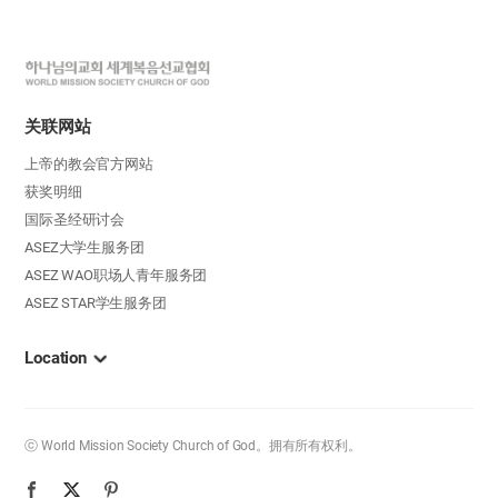
하
나
님
关联网站
의
上帝的教会官方网站
교
获奖明细
회
国际圣经研讨会
로
ASEZ大学生服务团
고
ASEZ WAO职场人青年服务团
ASEZ STAR学生服务团
​Location​
ⓒ World Mission Society Church of God。拥有所有权利。