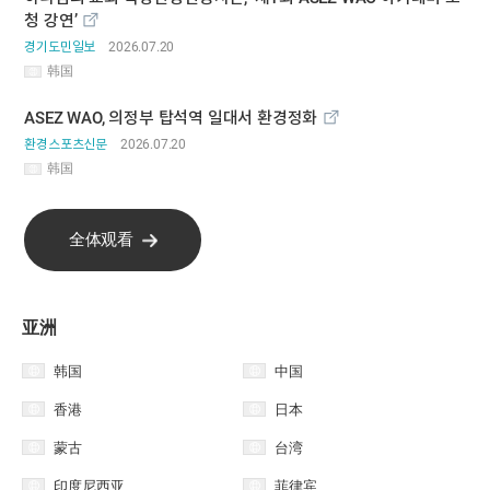
청 강연’
경기도민일보
2026.07.20
韩国
ASEZ WAO, 의정부 탑석역 일대서 환경정화
환경스포츠신문
2026.07.20
韩国
全体观看
​亚洲
韩国
中国
香港
日本
蒙古
台湾
印度尼西亚
菲律宾