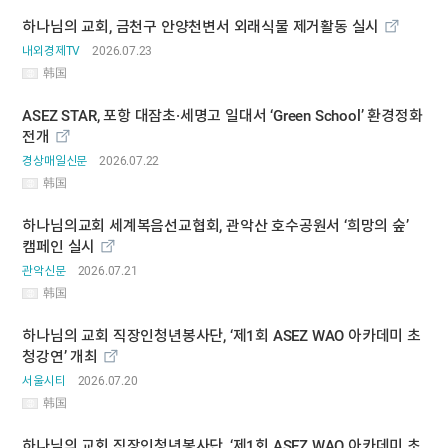
하나님의 교회, 금천구 안양천변서 외래식물 제거활동 실시
내외경제TV
2026.07.23
韩国
ASEZ STAR, 포항 대잠초·세명고 일대서 ‘Green School’ 환경정화
전개
경상매일신문
2026.07.22
韩国
하나님의교회 세계복음선교협회, 관악산 호수공원서 ‘희망의 숲’
캠페인 실시
관악신문
2026.07.21
韩国
하나님의 교회 직장인청년봉사단, ‘제1회 ASEZ WAO 아카데미 초
청강연’ 개최
서울시티
2026.07.20
韩国
하나님의 교회 직장인청년봉사단, ‘제1회 ASEZ WAO 아카데미 초